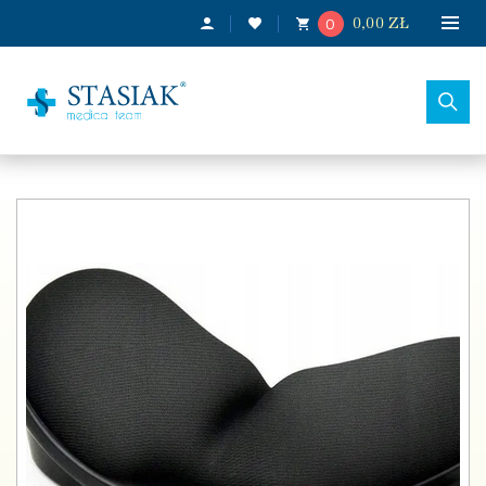
0
0,00
ZŁ