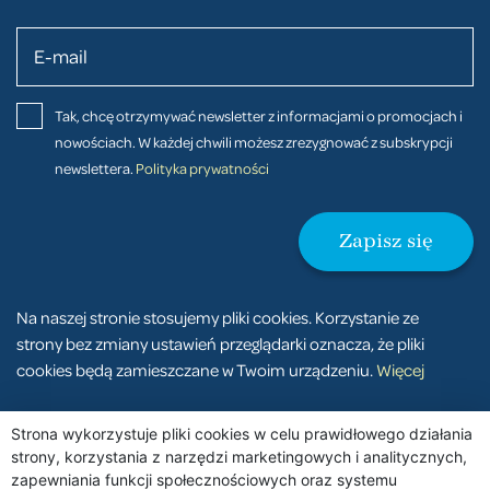
Tak, chcę otrzymywać newsletter z informacjami o promocjach i
nowościach. W każdej chwili możesz zrezygnować z subskrypcji
newslettera.
Polityka prywatności
Na naszej stronie stosujemy pliki cookies. Korzystanie ze
strony bez zmiany ustawień przeglądarki oznacza, że pliki
cookies będą zamieszczane w Twoim urządzeniu.
Więcej
2026 Copyrights © STASIAK Medical Team
Strona wykorzystuje pliki cookies w celu prawidłowego działania
strony, korzystania z narzędzi marketingowych i analitycznych,
Wykonanie:
Dogtronic
zapewniania funkcji społecznościowych oraz systemu